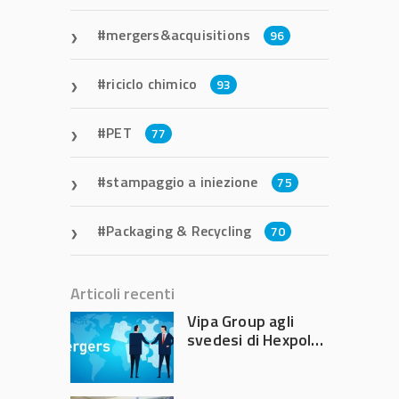
mergers&acquisitions
96
riciclo chimico
93
PET
77
stampaggio a iniezione
75
Packaging & Recycling
70
Articoli recenti
Vipa Group agli
svedesi di Hexpol
per 143,5 milioni