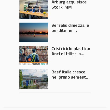
Arburg acquisisce
Stork IMM
Versalis dimezza le
perdite nel
secondo trimestre
2026
Crisi riciclo plastica:
Anci e Utilitalia
chiedono
intervento del
Governo
Basf Italia cresce
nel primo semestre
2026: fatturato a
1,07 miliardi (+7,1%)