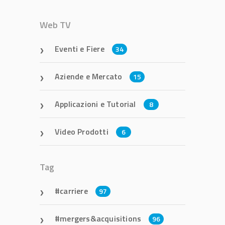
Web TV
Eventi e Fiere
34
Aziende e Mercato
15
Applicazioni e Tutorial
8
Video Prodotti
6
Tag
carriere
97
mergers&acquisitions
96