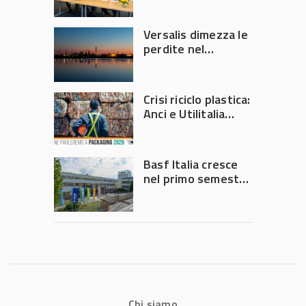
Versalis dimezza le
perdite nel
secondo trimestre
2026
Crisi riciclo plastica:
Anci e Utilitalia
chiedono
intervento del
Governo
Basf Italia cresce
nel primo semestre
2026: fatturato a
1,07 miliardi (+7,1%)
Chi siamo