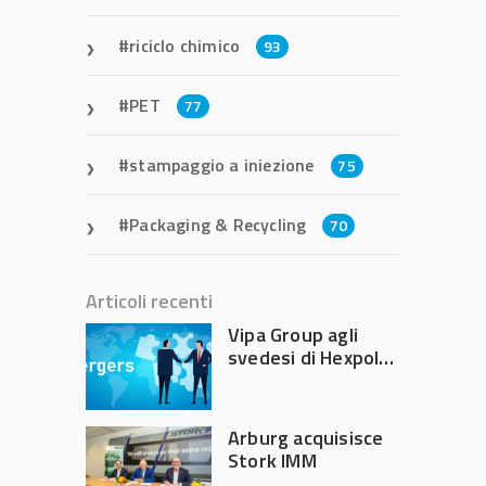
riciclo chimico
93
PET
77
stampaggio a iniezione
75
Packaging & Recycling
70
Articoli recenti
Vipa Group agli
svedesi di Hexpol
per 143,5 milioni
Arburg acquisisce
Stork IMM