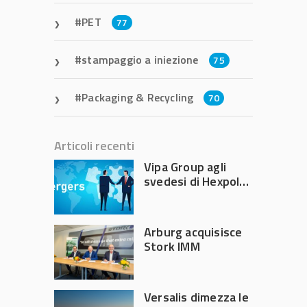
PET
77
stampaggio a iniezione
75
Packaging & Recycling
70
Articoli recenti
Vipa Group agli
svedesi di Hexpol
per 143,5 milioni
Arburg acquisisce
Stork IMM
Versalis dimezza le