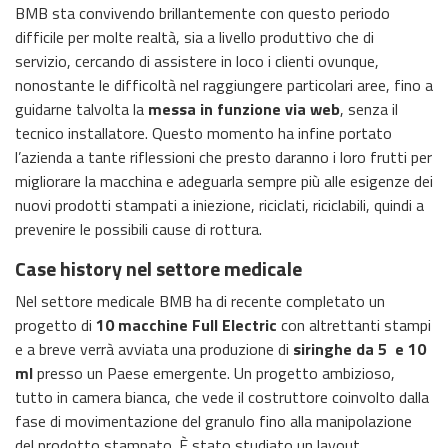
BMB sta convivendo brillantemente con questo periodo
difficile per molte realtà, sia a livello produttivo che di
servizio, cercando di assistere in loco i clienti ovunque,
nonostante le difficoltà nel raggiungere particolari aree, fino a
guidarne talvolta la
messa in funzione via web
, senza il
tecnico installatore. Questo momento ha infine portato
l’azienda a tante riflessioni che presto daranno i loro frutti per
migliorare la macchina e adeguarla sempre più alle esigenze dei
nuovi prodotti stampati a iniezione, riciclati, riciclabili, quindi a
prevenire le possibili cause di rottura.
Case history nel settore medicale
Nel settore medicale BMB ha di recente completato un
progetto di
10 macchine Full Electric
con altrettanti stampi
e a breve verrà avviata una produzione di
siringhe da 5 e 10
ml
presso un Paese emergente. Un progetto ambizioso,
tutto in camera bianca, che vede il costruttore coinvolto dalla
fase di movimentazione del granulo fino alla manipolazione
del prodotto stampato. È stato studiato un layout