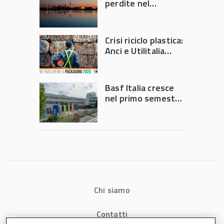
perdite nel
secondo trimestre
2026
Crisi riciclo plastica:
Anci e Utilitalia
chiedono
intervento del
Governo
Basf Italia cresce
nel primo semestre
2026: fatturato a
1,07 miliardi (+7,1%)
Chi siamo
Contatti