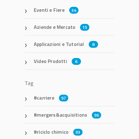
Eventi e Fiere
34
Aziende e Mercato
15
Applicazioni e Tutorial
8
Video Prodotti
6
Tag
carriere
97
mergers&acquisitions
96
riciclo chimico
93