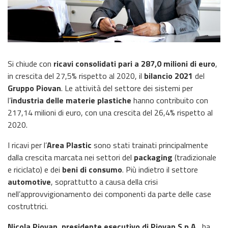
Si chiude con
ricavi consolidati pari a 287,0 milioni di euro
,
in crescita del 27,5% rispetto al 2020, il
bilancio 2021
del
Gruppo Piovan
. Le attività del settore dei sistemi per
l’
industria delle materie plastiche
hanno contribuito con
217,14 milioni di euro, con una crescita del 26,4% rispetto al
2020.
I ricavi per l’
Area Plastic
sono stati trainati principalmente
dalla crescita marcata nei settori del
packaging
(tradizionale
e riciclato) e dei
beni di consumo
. Più indietro il settore
automotive
, soprattutto a causa della crisi
nell’approvvigionamento dei componenti da parte delle case
costruttrici.
Nicola Piovan, presidente esecutivo di Piovan S.p.A.
, ha