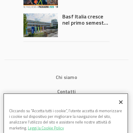
chiedono
intervento del
Governo
Basf Italia cresce
nel primo semestre
2026: fatturato a
1,07 miliardi (+7,1%)
Chi siamo
Contatti
Privacy
Cliccando su “Accetta tutti i cookie”, l'utente accetta di memorizzare
i cookie sul dispositivo per migliorare la navigazione del sito,
Cookies
analizzare l'utilizzo del sito e assistere nelle nostre attività di
marketing.
Leggi la Cookie Policy