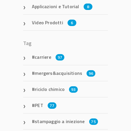
Applicazioni e Tutorial
8
Video Prodotti
6
Tag
carriere
97
mergers&acquisitions
96
riciclo chimico
93
PET
77
stampaggio a iniezione
75