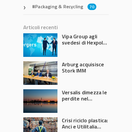
Packaging & Recycling
70
Articoli recenti
Vipa Group agli
svedesi di Hexpol
per 143,5 milioni
Arburg acquisisce
Stork IMM
Versalis dimezza le
perdite nel
secondo trimestre
2026
Crisi riciclo plastica:
Anci e Utilitalia