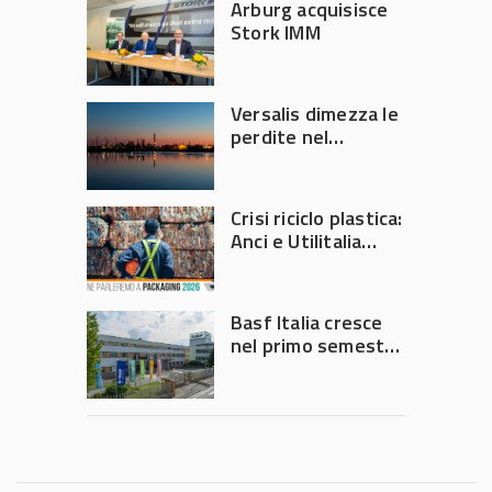
Arburg acquisisce
Stork IMM
Versalis dimezza le
perdite nel
secondo trimestre
2026
Crisi riciclo plastica:
Anci e Utilitalia
chiedono
intervento del
Governo
Basf Italia cresce
nel primo semestre
2026: fatturato a
1,07 miliardi (+7,1%)