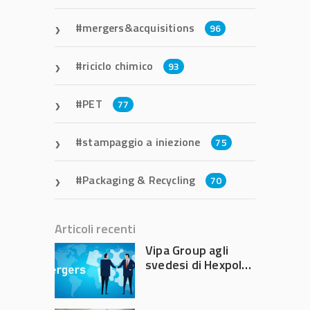
mergers&acquisitions
96
riciclo chimico
93
PET
77
stampaggio a iniezione
75
Packaging & Recycling
70
Articoli recenti
Vipa Group agli
svedesi di Hexpol
per 143,5 milioni