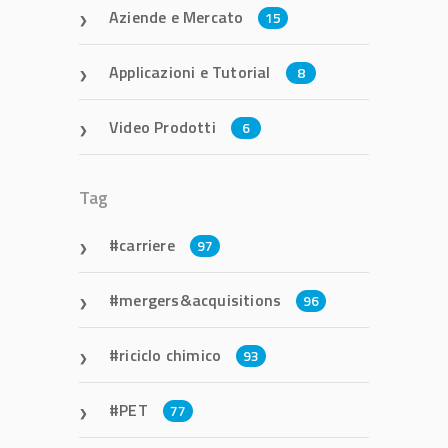
Aziende e Mercato
15
Applicazioni e Tutorial
8
Video Prodotti
6
Tag
carriere
97
mergers&acquisitions
96
riciclo chimico
93
PET
77