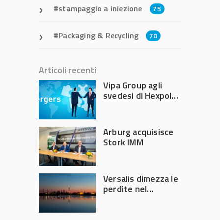
stampaggio a iniezione
75
Packaging & Recycling
70
Articoli recenti
Vipa Group agli
svedesi di Hexpol
per 143,5 milioni
Arburg acquisisce
Stork IMM
Versalis dimezza le
perdite nel
secondo trimestre
2026