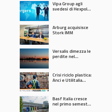
Vipa Group agli
svedesi di Hexpol
per 143,5 milioni
Arburg acquisisce
Stork IMM
Versalis dimezza le
perdite nel
secondo trimestre
2026
Crisi riciclo plastica:
Anci e Utilitalia
chiedono
intervento del
Governo
Basf Italia cresce
nel primo semestre
2026: fatturato a