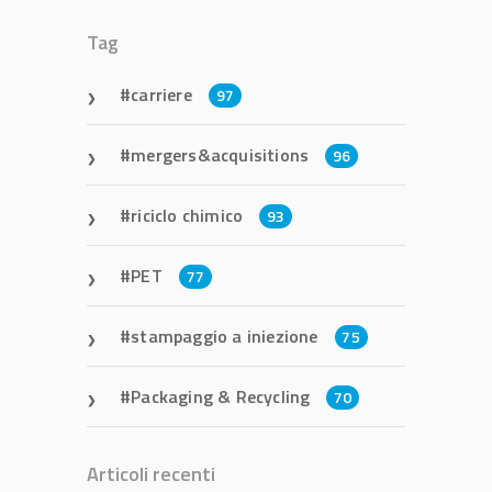
Tag
carriere
97
mergers&acquisitions
96
riciclo chimico
93
PET
77
stampaggio a iniezione
75
Packaging & Recycling
70
Articoli recenti