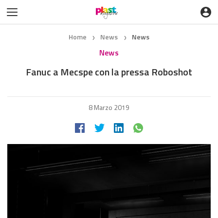
Home
News
News
❯
❯
News
Fanuc a Mecspe con la pressa Roboshot
8 Marzo 2019