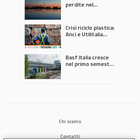
perdite nel
secondo trimestre
2026
Crisi riciclo plastica:
Anci e Utilitalia
chiedono
intervento del
Governo
Basf Italia cresce
nel primo semestre
2026: fatturato a
1,07 miliardi (+7,1%)
Chi siamo
Contatti