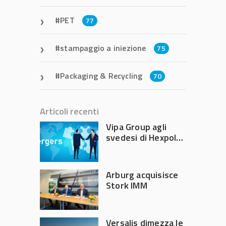
PET
77
stampaggio a iniezione
75
Packaging & Recycling
70
Articoli recenti
Vipa Group agli
svedesi di Hexpol
per 143,5 milioni
Arburg acquisisce
Stork IMM
Versalis dimezza le