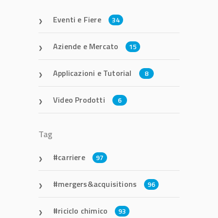
Eventi e Fiere
34
Aziende e Mercato
15
Applicazioni e Tutorial
8
Video Prodotti
6
Tag
carriere
97
mergers&acquisitions
96
riciclo chimico
93