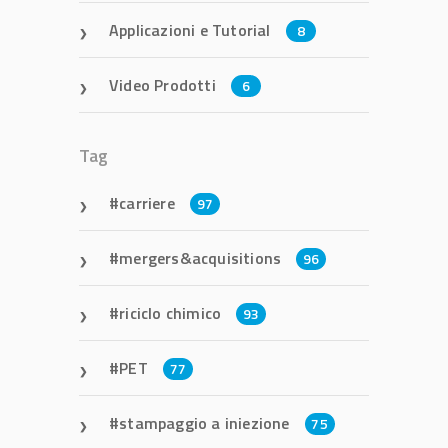
Applicazioni e Tutorial
8
Video Prodotti
6
Tag
carriere
97
mergers&acquisitions
96
riciclo chimico
93
PET
77
stampaggio a iniezione
75