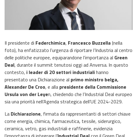
Il presidente di
Federchimica
,
Francesco Buzzella
(nella
foto), ha enfatizzato l’urgenza di riportare l’Industria al centro
delle politiche europee, equiparandone l’importanza al
Green
Deal
, durante il summit tenutosi oggi ad Anversa. In questo
contesto,
i leader di 20 settori industriali
hanno
presentato una Dichiarazione al
primo ministro belga,
Alexander De Croo
, e alla
presidente della Commissione
Ursula von der Leye
n, chiedendo che l’Industrial Deal europeo
sia una priorità nell’Agenda strategica dell’UE 2024-2029.
La
Dichiarazione
, firmata da rappresentanti di settori chiave
come energia, chimica, farmaceutica, tessile, siderurgico,
ceramica, vetro, gas industriali e raffinerie, evidenzia
l’importanza di integrare l’
Industrial Deal
con il Green Deal,