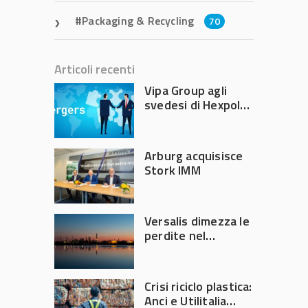
Packaging & Recycling
70
Articoli recenti
Vipa Group agli
svedesi di Hexpol
per 143,5 milioni
Arburg acquisisce
Stork IMM
Versalis dimezza le
perdite nel
secondo trimestre
2026
Crisi riciclo plastica:
Anci e Utilitalia