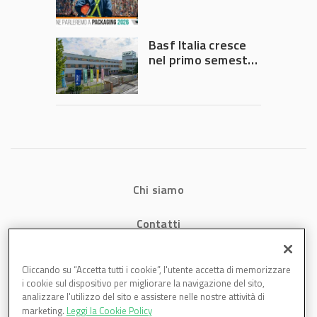
chiedono
intervento del
Governo
Basf Italia cresce
nel primo semestre
2026: fatturato a
1,07 miliardi (+7,1%)
Chi siamo
Contatti
Privacy
Cliccando su “Accetta tutti i cookie”, l'utente accetta di memorizzare
i cookie sul dispositivo per migliorare la navigazione del sito,
Cookies
analizzare l'utilizzo del sito e assistere nelle nostre attività di
marketing.
Leggi la Cookie Policy