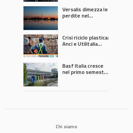
Versalis dimezza le
perdite nel
secondo trimestre
2026
Crisi riciclo plastica:
Anci e Utilitalia
chiedono
intervento del
Governo
Basf Italia cresce
nel primo semestre
2026: fatturato a
1,07 miliardi (+7,1%)
Chi siamo