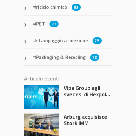
riciclo chimico
93
PET
77
stampaggio a iniezione
75
Packaging & Recycling
70
Articoli recenti
Vipa Group agli
svedesi di Hexpol
per 143,5 milioni
Arburg acquisisce
Stork IMM