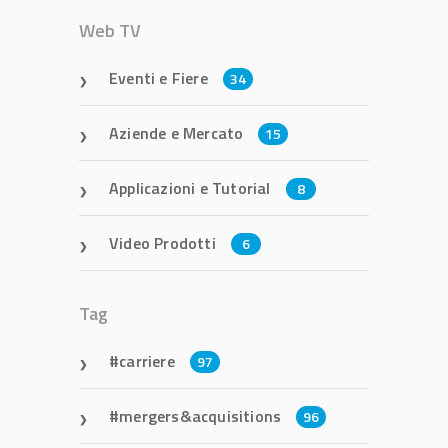
Web TV
Eventi e Fiere
34
Aziende e Mercato
15
Applicazioni e Tutorial
8
Video Prodotti
6
Tag
carriere
97
mergers&acquisitions
96