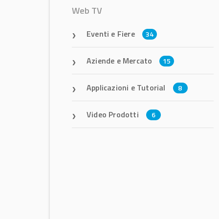
Web TV
Eventi e Fiere
34
Aziende e Mercato
15
Applicazioni e Tutorial
8
Video Prodotti
6