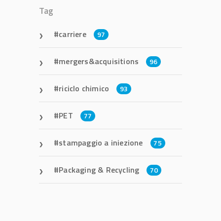
Tag
carriere
97
mergers&acquisitions
96
riciclo chimico
93
PET
77
stampaggio a iniezione
75
Packaging & Recycling
70