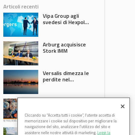
Articoli recenti
Vipa Group agli
svedesi di Hexpol
per 143,5 milioni
Arburg acquisisce
Stork IMM
Versalis dimezza le
perdite nel
secondo trimestre
2026
Crisi riciclo plastica:
Anci e Utilitalia
chiedono
Cliccando su “Accetta tutti i cookie”, l'utente accetta di
intervento del
memorizzare i cookie sul dispositivo per migliorare la
Governo
navigazione del sito, analizzare l'utilizzo del sito e
Basf Italia cresce
assistere nelle nostre attività di marketing.
Leggi la