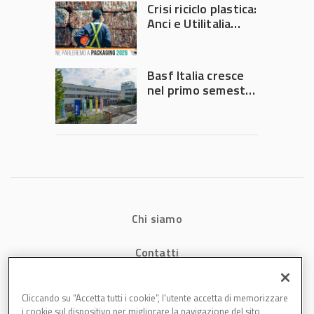
Crisi riciclo plastica:
Anci e Utilitalia
chiedono
intervento del
Governo
Basf Italia cresce
nel primo semestre
2026: fatturato a
1,07 miliardi (+7,1%)
Chi siamo
Contatti
Privacy
Cliccando su “Accetta tutti i cookie”, l'utente accetta di memorizzare
i cookie sul dispositivo per migliorare la navigazione del sito,