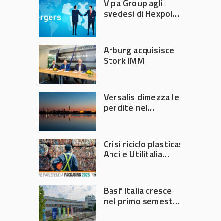
Vipa Group agli
svedesi di Hexpol
per 143,5 milioni
Arburg acquisisce
Stork IMM
Versalis dimezza le
perdite nel
secondo trimestre
2026
Crisi riciclo plastica:
Anci e Utilitalia
chiedono
intervento del
Governo
Basf Italia cresce
nel primo semestre
2026: fatturato a