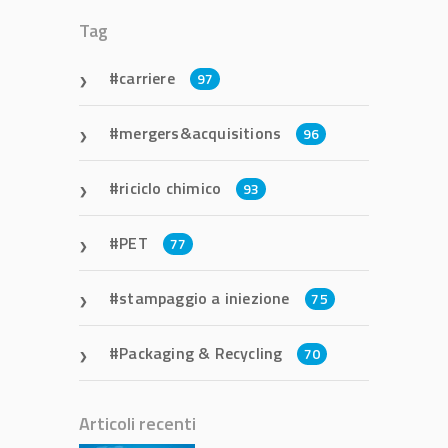
Tag
carriere
97
mergers&acquisitions
96
riciclo chimico
93
PET
77
stampaggio a iniezione
75
Packaging & Recycling
70
Articoli recenti