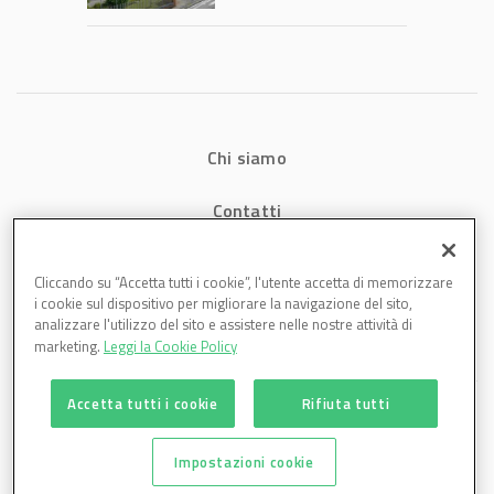
1,07 miliardi (+7,1%)
Chi siamo
Contatti
Privacy
Cliccando su “Accetta tutti i cookie”, l'utente accetta di memorizzare
i cookie sul dispositivo per migliorare la navigazione del sito,
Cookies
analizzare l'utilizzo del sito e assistere nelle nostre attività di
marketing.
Leggi la Cookie Policy
Accetta tutti i cookie
Rifiuta tutti
Impostazioni cookie
Plastmagazine è una testata di DBInformation Spa P.IVA 09293820156 | Centro