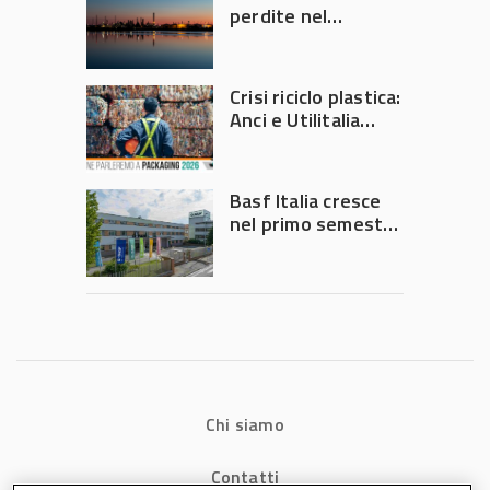
perdite nel
secondo trimestre
2026
Crisi riciclo plastica:
Anci e Utilitalia
chiedono
intervento del
Governo
Basf Italia cresce
nel primo semestre
2026: fatturato a
1,07 miliardi (+7,1%)
Chi siamo
Contatti