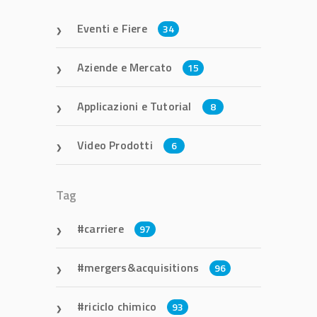
Eventi e Fiere
34
Aziende e Mercato
15
Applicazioni e Tutorial
8
Video Prodotti
6
Tag
carriere
97
mergers&acquisitions
96
riciclo chimico
93