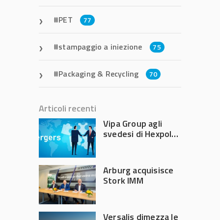
PET
77
stampaggio a iniezione
75
Packaging & Recycling
70
Articoli recenti
Vipa Group agli
svedesi di Hexpol
per 143,5 milioni
Arburg acquisisce
Stork IMM
Versalis dimezza le