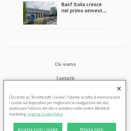
Governo
Basf Italia cresce
nel primo semestre
2026: fatturato a
1,07 miliardi (+7,1%)
Chi siamo
Contatti
Privacy
Cliccando su “Accetta tutti i cookie”, l'utente accetta di memorizzare
i cookie sul dispositivo per migliorare la navigazione del sito,
Cookies
analizzare l'utilizzo del sito e assistere nelle nostre attività di
marketing.
Leggi la Cookie Policy
Accetta tutti i cookie
Rifiuta tutti