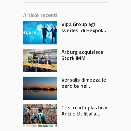
Articoli recenti
Vipa Group agli
svedesi di Hexpol
per 143,5 milioni
Arburg acquisisce
Stork IMM
Versalis dimezza le
perdite nel
secondo trimestre
2026
Crisi riciclo plastica:
Anci e Utilitalia
chiedono
intervento del