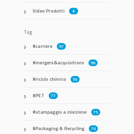
Video Prodotti
6
Tag
carriere
97
mergers&acquisitions
96
riciclo chimico
93
PET
77
stampaggio a iniezione
75
Packaging & Recycling
70