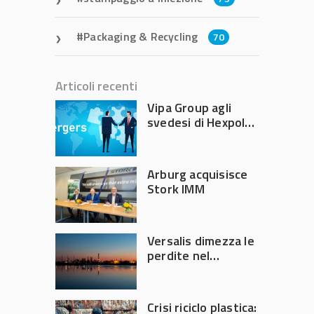
Packaging & Recycling
70
Articoli recenti
Vipa Group agli
svedesi di Hexpol
per 143,5 milioni
Arburg acquisisce
Stork IMM
Versalis dimezza le
perdite nel
secondo trimestre
2026
Crisi riciclo plastica: