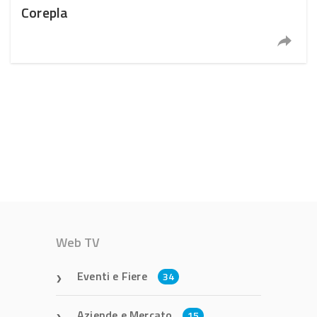
Corepla
Web TV
Eventi e Fiere
34
Aziende e Mercato
15