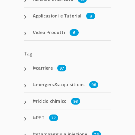
Applicazioni e Tutorial
8
Video Prodotti
6
Tag
carriere
97
mergers&acquisitions
96
riciclo chimico
93
PET
77
stampaggio a iniezione
75