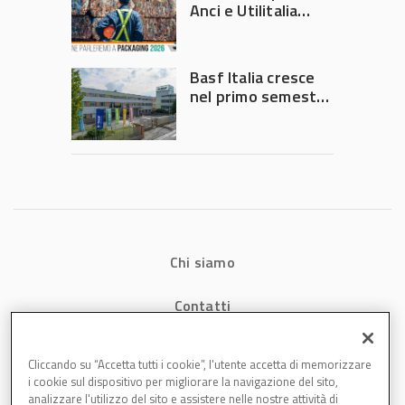
Anci e Utilitalia
chiedono
intervento del
Governo
Basf Italia cresce
nel primo semestre
2026: fatturato a
1,07 miliardi (+7,1%)
Chi siamo
Contatti
Privacy
Cliccando su “Accetta tutti i cookie”, l'utente accetta di memorizzare
i cookie sul dispositivo per migliorare la navigazione del sito,
Cookies
analizzare l'utilizzo del sito e assistere nelle nostre attività di