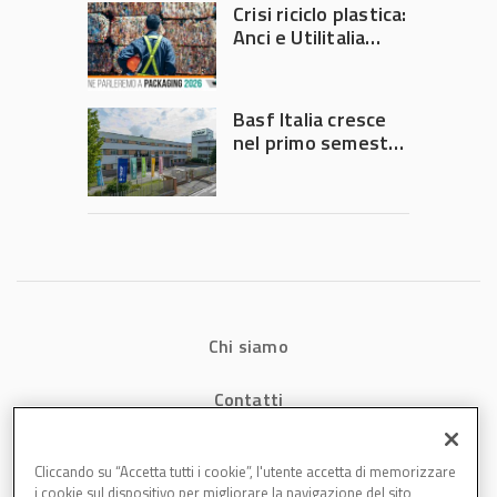
Crisi riciclo plastica:
Anci e Utilitalia
chiedono
intervento del
Governo
Basf Italia cresce
nel primo semestre
2026: fatturato a
1,07 miliardi (+7,1%)
Chi siamo
Contatti
Privacy
Cliccando su “Accetta tutti i cookie”, l'utente accetta di memorizzare
i cookie sul dispositivo per migliorare la navigazione del sito,