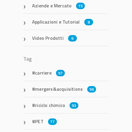
Aziende e Mercato
15
Applicazioni e Tutorial
8
Video Prodotti
6
Tag
carriere
97
mergers&acquisitions
96
riciclo chimico
93
PET
77