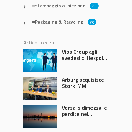
stampaggio a iniezione
75
Packaging & Recycling
70
Articoli recenti
Vipa Group agli
svedesi di Hexpol
per 143,5 milioni
Arburg acquisisce
Stork IMM
Versalis dimezza le
perdite nel
secondo trimestre
2026