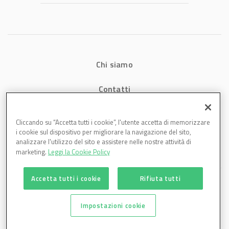
Chi siamo
Contatti
Privacy
Cliccando su “Accetta tutti i cookie”, l'utente accetta di memorizzare
i cookie sul dispositivo per migliorare la navigazione del sito,
Cookies
analizzare l'utilizzo del sito e assistere nelle nostre attività di
marketing.
Leggi la Cookie Policy
Accetta tutti i cookie
Rifiuta tutti
Impostazioni cookie
Plastmagazine è una testata di DBInformation Spa P.IVA 09293820156 | Centro
Direzionale – Strada 4, Palazzo A, Scala 2 – 20057 Assago (MI)