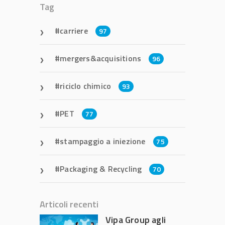
Tag
carriere
97
mergers&acquisitions
96
riciclo chimico
93
PET
77
stampaggio a iniezione
75
Packaging & Recycling
70
Articoli recenti
Vipa Group agli