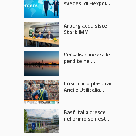
svedesi di Hexpol
per 143,5 milioni
Arburg acquisisce
Stork IMM
Versalis dimezza le
perdite nel
secondo trimestre
2026
Crisi riciclo plastica:
Anci e Utilitalia
chiedono
intervento del
Governo
Basf Italia cresce
nel primo semestre
2026: fatturato a
1,07 miliardi (+7,1%)