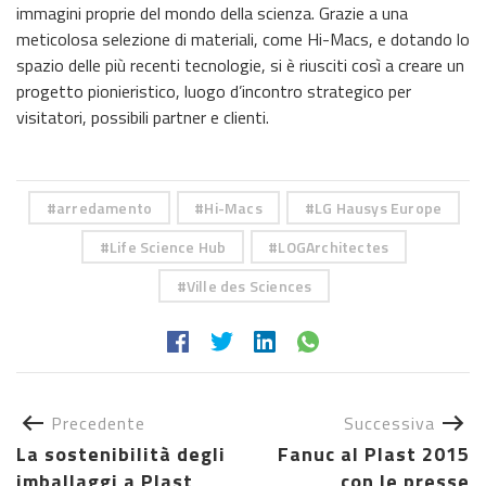
immagini proprie del mondo della scienza. Grazie a una
meticolosa selezione di materiali, come Hi-Macs, e dotando lo
spazio delle più recenti tecnologie, si è riusciti così a creare un
progetto pionieristico, luogo d’incontro strategico per
visitatori, possibili partner e clienti.
arredamento
Hi-Macs
LG Hausys Europe
Life Science Hub
LOGArchitectes
Ville des Sciences
Precedente
Successiva
La sostenibilità degli
Fanuc al Plast 2015
imballaggi a Plast
con le presse