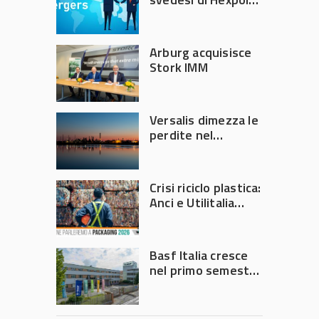
per 143,5 milioni
Arburg acquisisce
Stork IMM
Versalis dimezza le
perdite nel
secondo trimestre
2026
Crisi riciclo plastica:
Anci e Utilitalia
chiedono
intervento del
Governo
Basf Italia cresce
nel primo semestre
2026: fatturato a
1,07 miliardi (+7,1%)