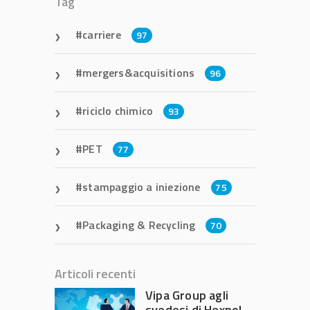
Tag
carriere
97
mergers&acquisitions
96
riciclo chimico
93
PET
77
stampaggio a iniezione
75
Packaging & Recycling
70
Articoli recenti
Vipa Group agli
svedesi di Hexpol