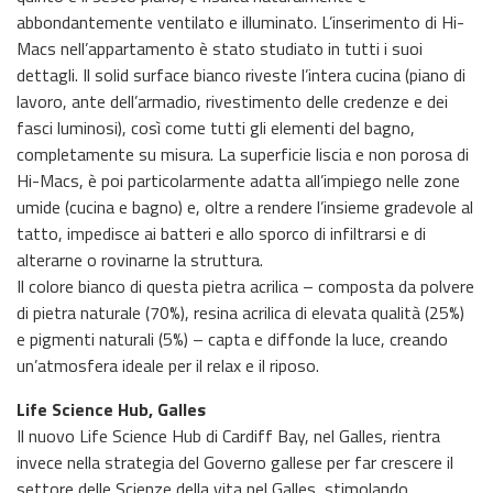
abbondantemente ventilato e illuminato. L’inserimento di Hi-
Macs nell’appartamento è stato studiato in tutti i suoi
dettagli. Il solid surface bianco riveste l’intera cucina (piano di
lavoro, ante dell’armadio, rivestimento delle credenze e dei
fasci luminosi), così come tutti gli elementi del bagno,
completamente su misura. La superficie liscia e non porosa di
Hi-Macs, è poi particolarmente adatta all’impiego nelle zone
umide (cucina e bagno) e, oltre a rendere l’insieme gradevole al
tatto, impedisce ai batteri e allo sporco di infiltrarsi e di
alterarne o rovinarne la struttura.
Il colore bianco di questa pietra acrilica – composta da polvere
di pietra naturale (70%), resina acrilica di elevata qualità (25%)
e pigmenti naturali (5%) – capta e diffonde la luce, creando
un’atmosfera ideale per il relax e il riposo.
Life Science Hub, Galles
Il nuovo Life Science Hub di Cardiff Bay, nel Galles, rientra
invece nella strategia del Governo gallese per far crescere il
settore delle Scienze della vita nel Galles, stimolando