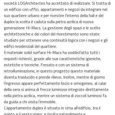
società LOGArchitectes ha accettato di realizzare. Si tratta di
un edificio con uffici, appartamenti e negozi da integrare nel
suo quartiere urbano e per rivestire l’interno della hall e del
duplex la scelta è caduta sulla pietra acrilica di nuova
generazione Hi-Macs. La gestione degli spazi e le scelte
architettoniche e dei colori del rivestimento sono state
studiate per ottenere una continuità logica con i negozi e gli
edifici residenziali del quartiere.
Il materiale solid surface Hi-Macs ha soddisfatto tutti i
requisiti richiesti, grazie alle sue caratteristiche igieniche,
estetiche e tecniche. Fresato e con un sistema di
retroilluminazione, in questo progetto questo materiale
diventa traslucido e prende rilievo. Inoltre, mentre di giorno
l’ingresso appare perfettamente liscio e omogeneo, al calar
della sera si anima di frecce luminose integrate direttamente
nella pietra acrilica, mentre un sistema di zoccoli luminosi fa
da guida a chi visita l’immobile.
L’appartamento duplex è situato in cima all’edificio, tra il
quinto e il sesto piano, e risulta naturalmente e