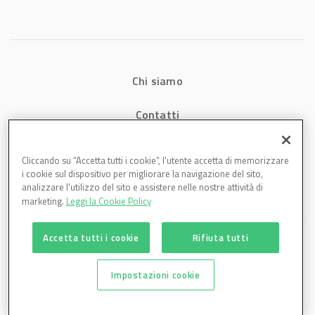
Chi siamo
Contatti
Privacy
Cliccando su “Accetta tutti i cookie”, l'utente accetta di memorizzare
i cookie sul dispositivo per migliorare la navigazione del sito,
Cookies
analizzare l'utilizzo del sito e assistere nelle nostre attività di
marketing.
Leggi la Cookie Policy
Accetta tutti i cookie
Rifiuta tutti
Impostazioni cookie
Plastmagazine è una testata di DBInformation Spa P.IVA 09293820156 | Centro
Direzionale – Strada 4, Palazzo A, Scala 2 – 20057 Assago (MI)