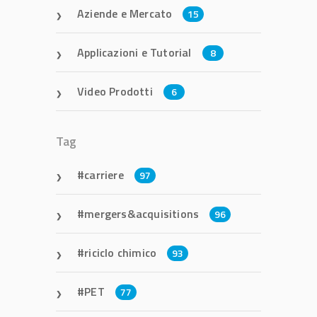
Aziende e Mercato
15
Applicazioni e Tutorial
8
Video Prodotti
6
Tag
carriere
97
mergers&acquisitions
96
riciclo chimico
93
PET
77