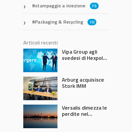
stampaggio a iniezione
75
Packaging & Recycling
70
Articoli recenti
Vipa Group agli
svedesi di Hexpol
per 143,5 milioni
Arburg acquisisce
Stork IMM
Versalis dimezza le
perdite nel
secondo trimestre
2026