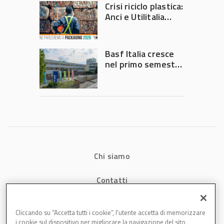
Crisi riciclo plastica:
Anci e Utilitalia
chiedono
intervento del
Governo
Basf Italia cresce
nel primo semestre
2026: fatturato a
1,07 miliardi (+7,1%)
Chi siamo
Contatti
Privacy
Cliccando su “Accetta tutti i cookie”, l'utente accetta di memorizzare
i cookie sul dispositivo per migliorare la navigazione del sito,