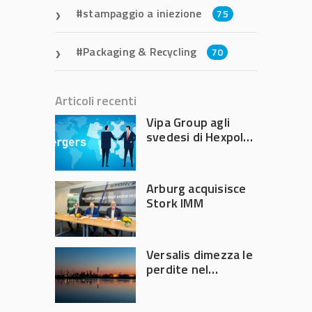
stampaggio a iniezione
75
Packaging & Recycling
70
Articoli recenti
Vipa Group agli
svedesi di Hexpol
per 143,5 milioni
Arburg acquisisce
Stork IMM
Versalis dimezza le
perdite nel
secondo trimestre
2026