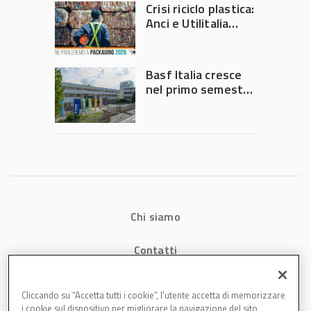
Crisi riciclo plastica:
Anci e Utilitalia
chiedono
intervento del
Governo
Basf Italia cresce
nel primo semestre
2026: fatturato a
1,07 miliardi (+7,1%)
Chi siamo
Contatti
Privacy
Cliccando su “Accetta tutti i cookie”, l'utente accetta di memorizzare
i cookie sul dispositivo per migliorare la navigazione del sito,