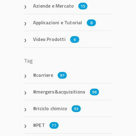
Aziende e Mercato
15
Applicazioni e Tutorial
8
Video Prodotti
6
Tag
carriere
97
mergers&acquisitions
96
riciclo chimico
93
PET
77