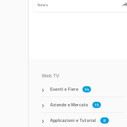
News
Web TV
Eventi e Fiere
34
Aziende e Mercato
15
Applicazioni e Tutorial
8