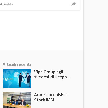
Attualità
Articoli recenti
Vipa Group agli
svedesi di Hexpol
per 143,5 milioni
Arburg acquisisce
Stork IMM