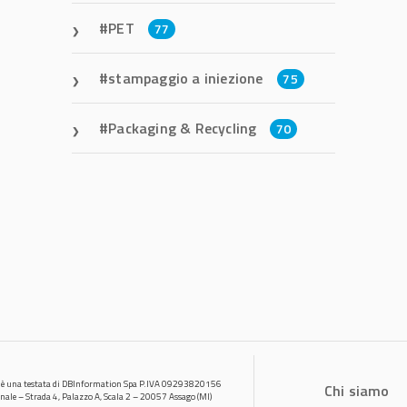
PET
77
stampaggio a iniezione
75
Packaging & Recycling
70
 è una testata di DBInformation Spa P.IVA 09293820156
Chi siamo
onale – Strada 4, Palazzo A, Scala 2 – 20057 Assago (MI)