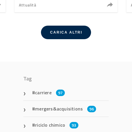
Attualità
CARICA ALTRI
Tag
carriere
97
mergers&acquisitions
96
riciclo chimico
93