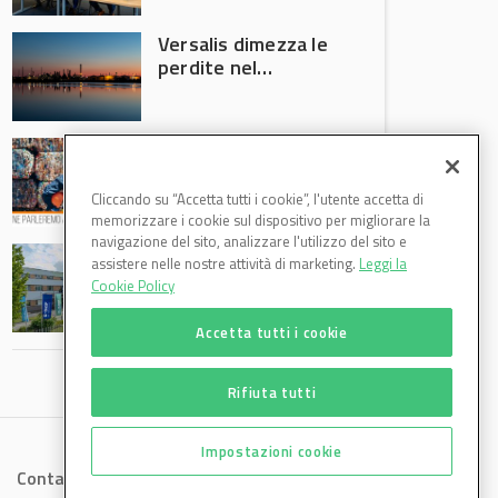
Versalis dimezza le
perdite nel
secondo trimestre
2026
Crisi riciclo plastica:
Anci e Utilitalia
chiedono
Cliccando su “Accetta tutti i cookie”, l'utente accetta di
intervento del
memorizzare i cookie sul dispositivo per migliorare la
Governo
navigazione del sito, analizzare l'utilizzo del sito e
Basf Italia cresce
assistere nelle nostre attività di marketing.
Leggi la
nel primo semestre
Cookie Policy
2026: fatturato a
1,07 miliardi (+7,1%)
Accetta tutti i cookie
Rifiuta tutti
Impostazioni cookie
Contatti
Privacy
Cookies