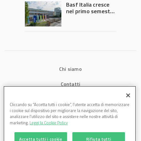
Governo
Basf Italia cresce
nel primo semestre
2026: fatturato a
1,07 miliardi (+7,1%)
Chi siamo
Contatti
Privacy
Cliccando su “Accetta tutti i cookie”, l'utente accetta di memorizzare
i cookie sul dispositivo per migliorare la navigazione del sito,
Cookies
analizzare l'utilizzo del sito e assistere nelle nostre attività di
marketing.
Leggi la Cookie Policy
Accetta tutti i cookie
Rifiuta tutti