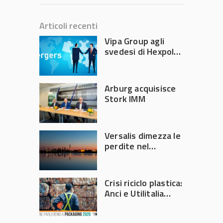
Articoli recenti
Vipa Group agli
svedesi di Hexpol
per 143,5 milioni
Arburg acquisisce
Stork IMM
Versalis dimezza le
perdite nel
secondo trimestre
2026
Crisi riciclo plastica:
Anci e Utilitalia
chiedono
intervento del