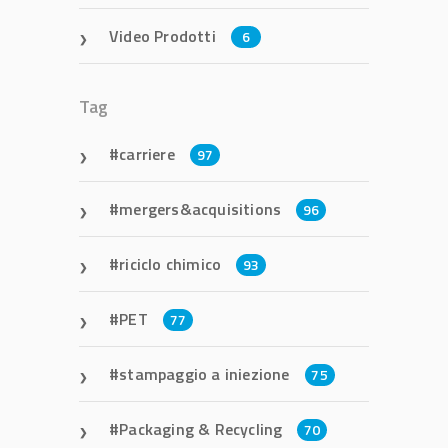
Video Prodotti
6
Tag
carriere
97
mergers&acquisitions
96
riciclo chimico
93
PET
77
stampaggio a iniezione
75
Packaging & Recycling
70