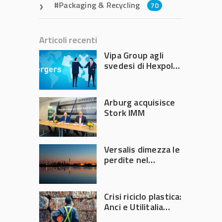
Packaging & Recycling
70
Articoli recenti
Vipa Group agli
svedesi di Hexpol
per 143,5 milioni
Arburg acquisisce
Stork IMM
Versalis dimezza le
perdite nel
secondo trimestre
2026
Crisi riciclo plastica:
Anci e Utilitalia
chiedono