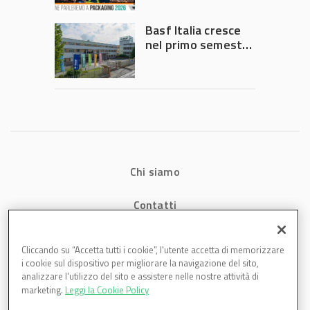
intervento del
Governo
Basf Italia cresce
nel primo semestre
2026: fatturato a
1,07 miliardi (+7,1%)
Chi siamo
Contatti
Privacy
Cliccando su “Accetta tutti i cookie”, l'utente accetta di memorizzare
i cookie sul dispositivo per migliorare la navigazione del sito,
Cookies
analizzare l'utilizzo del sito e assistere nelle nostre attività di
marketing.
Leggi la Cookie Policy