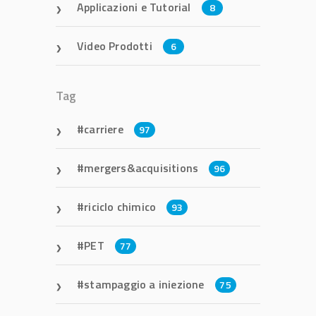
Applicazioni e Tutorial
8
Video Prodotti
6
Tag
carriere
97
mergers&acquisitions
96
riciclo chimico
93
PET
77
stampaggio a iniezione
75